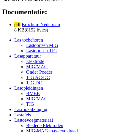
Documentatie:
pdf
Brochure Nederman
8 KB(8192 bytes)
Las toebehoren
Lastoortsen MIG
Lastoortsen TIG
Lasapparatuur
Elektrode
MIG/MAG
Onder Poeder
TIG AC/DC
TIG DC
Lasopleidingen
BMBE
MIG/MAG
TIG
Lasrookafzuiging
Lastafels
Lastoevoegmateriaal
Beklede Elektroden
MIG-MAG massieve draad