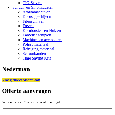
TIG Staven
Schuur- en Slijpmiddelen
Afbraamschijven
Doorslijpschijven
Fiberschijven
Frezen
Komborstels en Hulzen
Lamellenschijven
Machines en accessoires
Polijst materiaal
Reiniging materiaal
Schuurbanden
Time Saving Kits
Nederman
Vraag direct offerte aan
Offerte aanvragen
Velden met een * zijn minimaal benodigd.