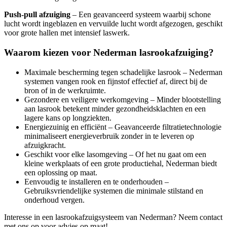
Push-pull afzuiging
– Een geavanceerd systeem waarbij schone
lucht wordt ingeblazen en vervuilde lucht wordt afgezogen, geschikt
voor grote hallen met intensief laswerk.
Waarom kiezen voor Nederman lasrookafzuiging?
Maximale bescherming tegen schadelijke lasrook – Nederman
systemen vangen rook en fijnstof effectief af, direct bij de
bron of in de werkruimte.
Gezondere en veiligere werkomgeving – Minder blootstelling
aan lasrook betekent minder gezondheidsklachten en een
lagere kans op longziekten.
Energiezuinig en efficiënt – Geavanceerde filtratietechnologie
minimaliseert energieverbruik zonder in te leveren op
afzuigkracht.
Geschikt voor elke lasomgeving – Of het nu gaat om een
kleine werkplaats of een grote productiehal, Nederman biedt
een oplossing op maat.
Eenvoudig te installeren en te onderhouden –
Gebruiksvriendelijke systemen die minimale stilstand en
onderhoud vergen.
Interesse in een lasrookafzuigsysteem van Nederman? Neem contact
met ons op voor advies op maat!