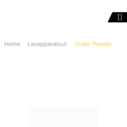
ONDER POEDER
Home
Lasapparatuur
Onder Poeder